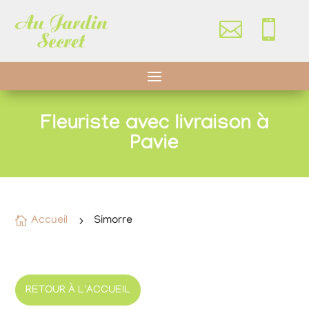


Fleuriste avec livraison à
Pavie

Accueil
5
Simorre
RETOUR À L'ACCUEIL